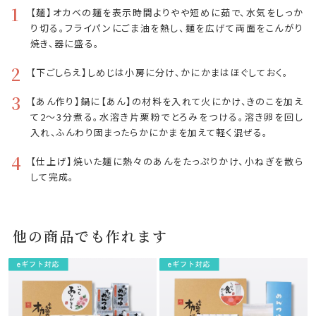
1
【麺】オカベの麺を表示時間よりやや短めに茹で、水気をしっか
り切る。フライパンにごま油を熱し、麺を広げて両面をこんがり
焼き、器に盛る。
2
【下ごしらえ】しめじは小房に分け、かにかまはほぐしておく。
3
【あん作り】鍋に【あん】の材料を入れて火にかけ、きのこを加え
て2～3分煮る。水溶き片栗粉でとろみをつける。溶き卵を回し
入れ、ふんわり固まったらかにかまを加えて軽く混ぜる。
4
【仕上げ】焼いた麺に熱々のあんをたっぷりかけ、小ねぎを散ら
して完成。
他の商品でも作れます