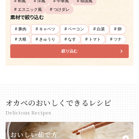
# 和風
# 洋風
# 中華風
# 韓国風
# エスニック風
# つけダレ
素材で絞り込む
# 豚肉
# キャベツ
# ベーコン
# 白菜
# 卵
# 大根
# きゅうり
# なす
# トマト
# ツナ
絞り込む
オカベのおいしくできるレシピ
Delicious Recipes
おいしい茹で方