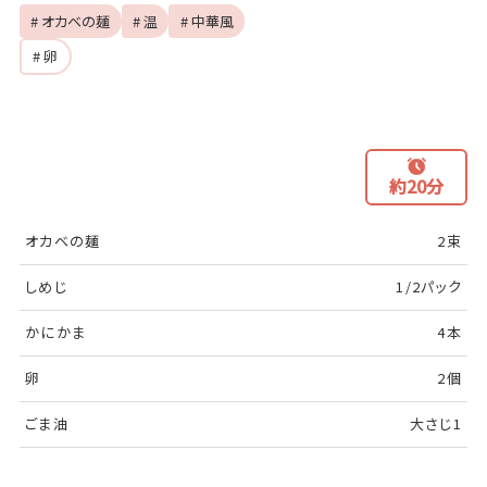
# オカベの麺
# 温
# 中華風
# 卵
約20分
オカベの麺
2束
しめじ
1/2パック
かにかま
4本
卵
2個
ごま油
大さじ1