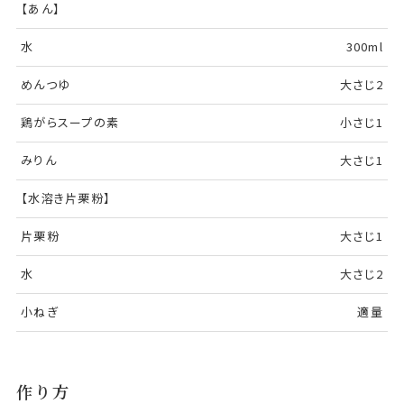
【あん】
水
300ml
めんつゆ
大さじ2
鶏がらスープの素
小さじ1
みりん
大さじ1
【水溶き片栗粉】
片栗粉
大さじ1
水
大さじ2
小ねぎ
適量
作り方