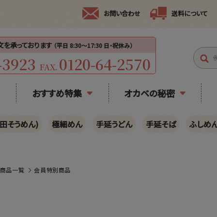
お問い合わせ
送料について
注文を承っております
（平日 8:30〜17:30 日・祝休み）
-3923
0120-64-2570
FAX.
おすすめ特集
オカベの秘密
田そうめん)
極細めん
手延うどん
手延そば
ふしめ
の商品一覧
会員特別商品