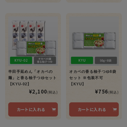
半田手延めん「オカベの
オカベの香る柚子つゆ8袋
麺」と香る柚子つゆセット
セット ※包装不可
【KYU-02】
【KYU】
¥2,100
¥756
(税込)
(税込)
カートに入れる
カートに入れる