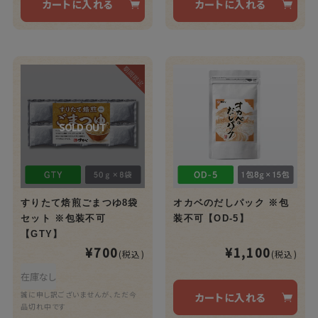
カートに入れる
カートに入れる
すりたて焙煎ごまつゆ8袋
オカベのだしパック ※包
セット ※包装不可
装不可【OD-5】
【GTY】
¥700
¥1,100
(税込)
(税込)
在庫なし
誠に申し訳ございませんが、ただ今
カートに入れる
品切れ中です