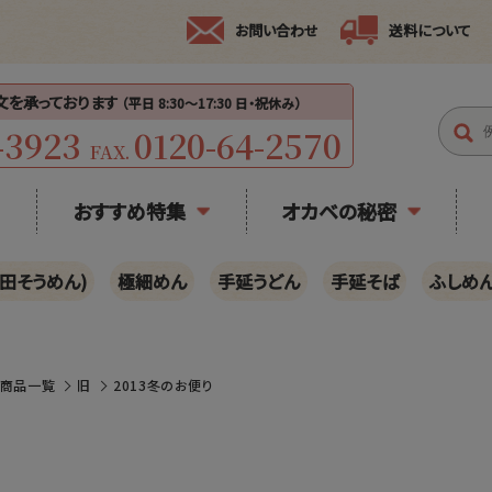
お問い合わせ
送料について
注文を承っております
（平日 8:30〜17:30 日・祝休み）
-3923
0120-64-2570
FAX.
おすすめ特集
オカベの秘密
田そうめん)
極細めん
手延うどん
手延そば
ふしめ
の商品一覧
旧
2013冬のお便り