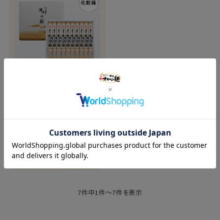
半田手延めん「オカベの
麺」化粧箱20人前【OH-
30】
¥4,000
(税込)
カートに入れる
7件中1件～7件を表示