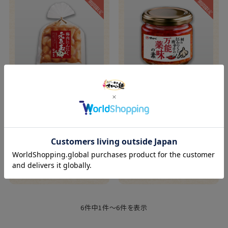
梅肉にんにく元気玉
【BY】刻みにんにくと唐
【BG】※包装不可
辛子の万能薬味の素※包装
不可
¥810
¥1,512
(税込)
(税込)
カートに入れる
カートに入れる
6件中1件～6件を表示