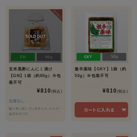
玄米黒酢にんにく漬け
激辛薬味【GKY】1袋（約
【GN】1袋（約80g）※包
50g）※包装不可
装不可
¥810
¥810
(税込)
(税込)
在庫なし
誠に申し訳ございませんが、ただ今
カートに入れる
品切れ中です