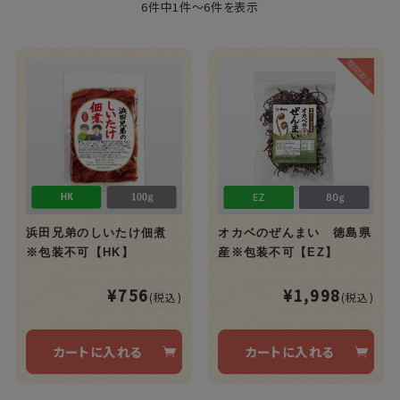
6件中1件～6件を表示
浜田兄弟のしいたけ佃煮
オカベのぜんまい 徳島県
※包装不可【HK】
産※包装不可【EZ】
¥756
¥1,998
(税込)
(税込)
カートに入れる
カートに入れる