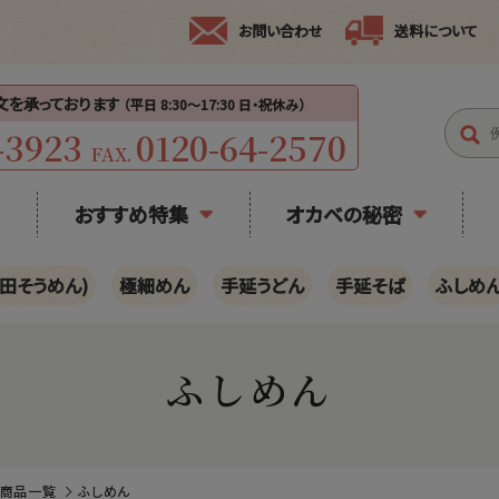
お問い合わせ
送料について
注文を承っております
（平日 8:30〜17:30 日・祝休み）
-3923
0120-64-2570
FAX.
おすすめ特集
オカベの秘密
田そうめん)
極細めん
手延うどん
手延そば
ふしめ
ふしめん
の商品一覧
ふしめん