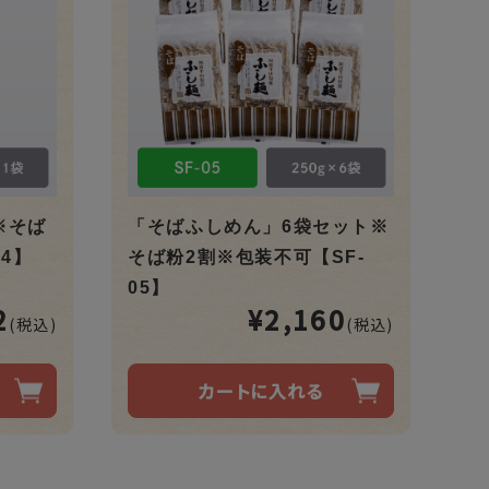
※そば
「そばふしめん」6袋セット※
04】
そば粉2割※包装不可【SF-
05】
2
¥2,160
(税込)
(税込)
カートに入れる