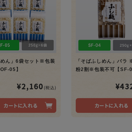
めん」6袋セット※包装
「そばふしめん」バラ 
OF-05】
粉2割※包装不可【SF-
¥2,160
¥43
(税込)
カートに入れる
カートに入れる