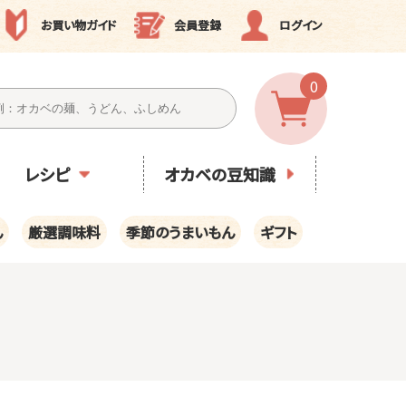
お買い物ガイド
会員登録
ログイン
0
レシピ
オカベの豆知識
ん
厳選調味料
季節のうまいもん
ギフト