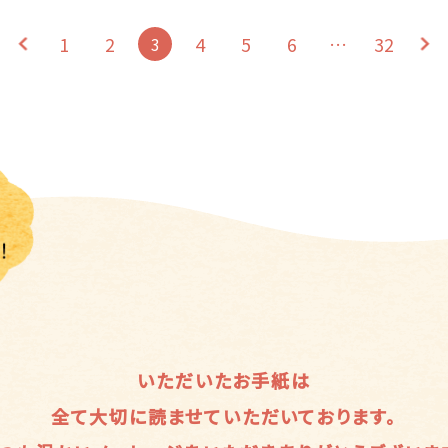
1
2
4
5
6
…
32
3
いただいたお手紙は
全て大切に読ませていただいております。