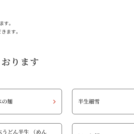
ます。
きます。
ております
ベの麺
半生細雪
べうどん半生 （めん