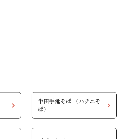
半田手延そば （ハチニそ
ば）