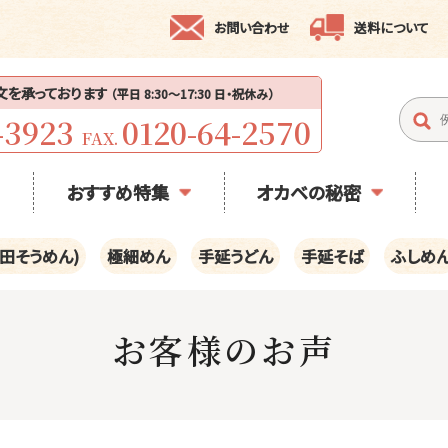
お問い合わせ
送料について
注文を承っております
（平日 8:30〜17:30 日・祝休み）
-3923
0120-64-2570
FAX.
おすすめ特集
オカベの秘密
田そうめん)
極細めん
手延うどん
手延そば
ふしめ
お客様のお声