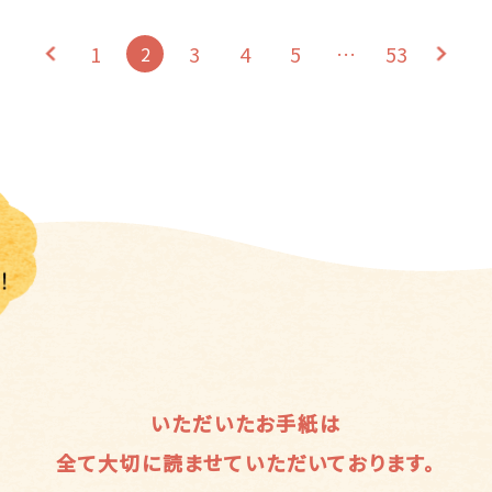
1
3
4
5
…
53
2
いただいたお手紙は
全て大切に読ませていただいております。