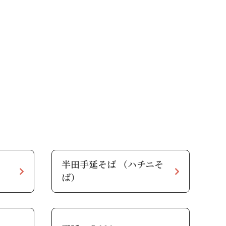
半田手延そば （ハチニそ
ば）