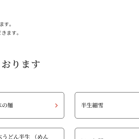
ます。
きます。
ております
ベの麺
半生細雪
べうどん半生 （めん