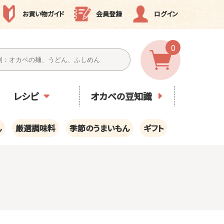
お買い物ガイド
会員登録
ログイン
0
レシピ
オカベの豆知識
ん
厳選調味料
季節のうまいもん
ギフト