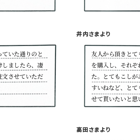
井内さまより
っていた通りのと
友人から頂きとて
けしましたら、凄
を購入し、それぞ
注文させていただ
た。とてもこしが
すいねなど、とて
せて貰いたいと思
高田さまより