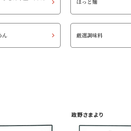
ほっと麺
）
めん
厳選調味料
政野さまより