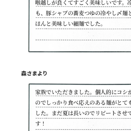
喉越しが良くてすごく美味しいです。
も、豚シャブの蕎麦つゆの冷やし〆麺
ほんと美味しい細麺でした。
森さまより
家族でいただきました。個人的にコシ
のでしっかり食べ応えのある麺がとて
した。まだ夏は長いのでリピートさせ
す！