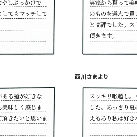
冷やしぶっかけで
実家から貰って美
としてもマッチして
のものを選んで買
と高評でした。ス
頂きます。
西川さまより
がある麺が好きな
スッキリ喉越し。
も美味しく感じま
した。あっさり夏
て頂きたいと思いま
えもあり私は好き