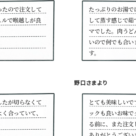
ったので注文して
たっぷりのお湯で
ュルで喉越しが良
して蒸す感じで茹
マでした。肉うど
いので何でも合い
す。
野口さまより
したが切らなくて
とても美味しいで
よく合っていて、
ックも良いお味で
る前に、また注文
ありがとうござい