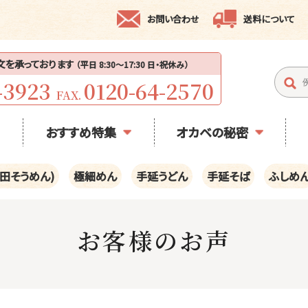
お問い合わせ
送料について
注文を承っております
（平日 8:30〜17:30 日・祝休み）
-3923
0120-64-2570
FAX.
おすすめ特集
オカベの秘密
田そうめん)
極細めん
手延うどん
手延そば
ふしめ
お客様のお声