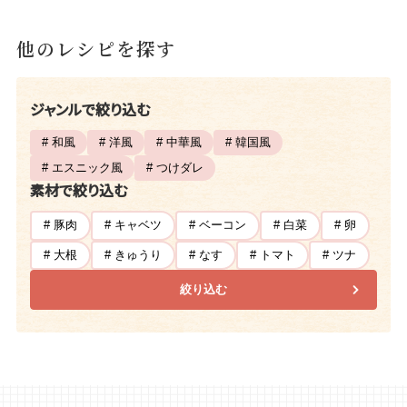
他のレシピを探す
ジャンルで絞り込む
# 和風
# 洋風
# 中華風
# 韓国風
# エスニック風
# つけダレ
素材で絞り込む
# 豚肉
# キャベツ
# ベーコン
# 白菜
# 卵
# 大根
# きゅうり
# なす
# トマト
# ツナ
絞り込む