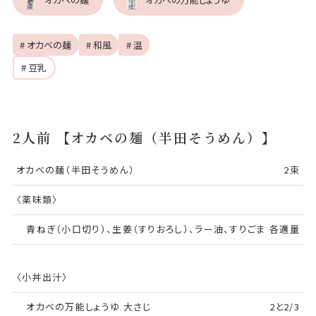
# オカベの麺
# 和風
# 温
# 豆乳
2人前 【オカベの麺（半田そうめん）】
オカベの麺（半田そうめん）
2束
〈薬味類〉
青ねぎ（小口切り）、生姜（すりおろし）、ラー油、すりごま
各適量
〈小丼出汁〉
オカベの万能しょうゆ 大さじ
2と2/3