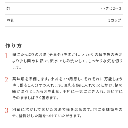
酢
小さじ2〜3
豆乳
2カップ
作り方
1
鍋にたっぷりのお湯（分量外）を沸かし、オカベ の麺を袋の表示
より少し固めに茹で、流水でもみ洗いして、しっかり水気を切り
ます。
2
薬味類を準備します。小丼を2つ用意し、それぞれに万能しょう
ゆ 、酢を1人分ずつ入れます。豆乳を鍋に入れて火にかけ、鍋の
縁が沸々としたら火を止め、小丼に一気に注ぎ入れ、混ぜずに
そのまましばらく置きます。
3
別鍋に沸かしておいたお湯で麺を温めます。②に薬味類をの
せ、釜揚げした麺をつけていただきます。