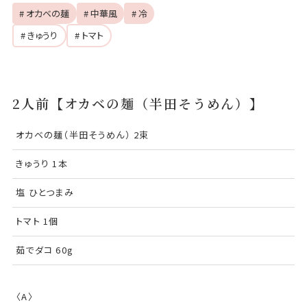
# オカベの麺
# 中華風
# 冷
# きゅうり
# トマト
2人前【オカベの麺（半田そうめん）】
オカベの麺（半田そうめん） 2束
きゅうり 1本
塩 ひとつまみ
トマト 1個
茹でダコ 60g
〈A〉