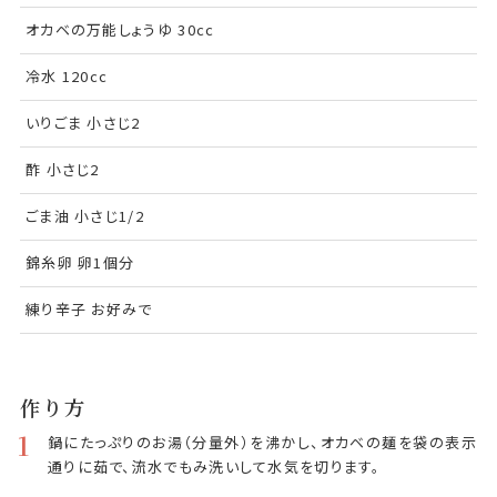
オカベの万能しょうゆ 30cc
冷水 120cc
いりごま 小さじ2
酢 小さじ2
ごま油 小さじ1/2
錦糸卵 卵1個分
練り辛子 お好みで
作り方
1
鍋にたっぷりのお湯（分量外）を沸かし、オカベの麺を袋の表示
通りに茹で、流水でもみ洗いして水気を切ります。