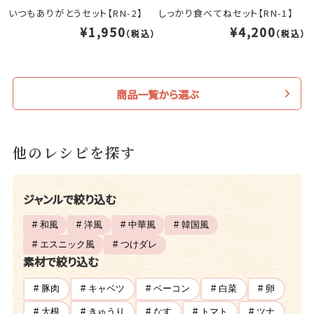
いつもありがとうセット【RN-2】
しっかり食べてねセット【RN-1】
¥1,950
¥4,200
（税込）
（税込）
商品一覧から選ぶ
他のレシピを探す
ジャンルで絞り込む
# 和風
# 洋風
# 中華風
# 韓国風
# エスニック風
# つけダレ
素材で絞り込む
# 豚肉
# キャベツ
# ベーコン
# 白菜
# 卵
# 大根
# きゅうり
# なす
# トマト
# ツナ