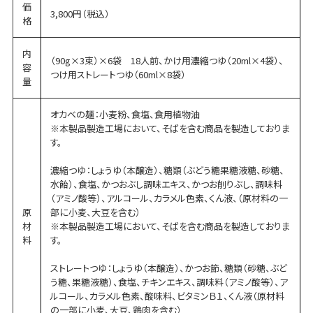
価
3,800円（税込）
格
内
（90g×3束）×6袋 18人前、かけ用濃縮つゆ（20ml×4袋）、
容
つけ用ストレートつゆ（60ml×8袋）
量
オカベの麺：小麦粉、食塩、食用植物油
※本製品製造工場において、そばを含む商品を製造しておりま
す。
濃縮つゆ：しょうゆ（本醸造）、糖類（ぶどう糖果糖液糖、砂糖、
水飴）、食塩、かつおぶし調味エキス、かつお削りぶし、調味料
（アミノ酸等）、アルコール、カラメル色素、くん液、（原材料の一
原
部に小麦、大豆を含む）
材
※本製品製造工場において、そばを含む商品を製造しておりま
料
す。
ストレートつゆ：しょうゆ（本醸造）、かつお節、糖類（砂糖、ぶど
う糖、果糖液糖）、食塩、チキンエキス、調味料（アミノ酸等）、ア
ルコール、カラメル色素、酸味料、ビタミンＢ１、くん液（原材料
の一部に小麦、大豆、鶏肉を含む）