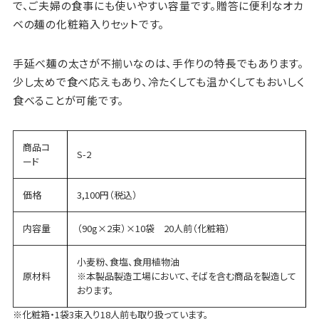
で、ご夫婦の食事にも使いやすい容量です。贈答に便利なオカ
ベの麺の化粧箱入りセットです。
手延べ麺の太さが不揃いなのは、手作りの特長でもあります。
少し太めで食べ応えもあり、冷たくしても温かくしてもおいしく
食べることが可能です。
商品コ
S-2
ード
価格
3,100円（税込）
内容量
（90g×2束）×10袋 20人前（化粧箱）
小麦粉、食塩、食用植物油
原材料
※本製品製造工場において、そばを含む商品を製造して
おります。
※化粧箱・1袋3束入り18人前も取り扱っています。