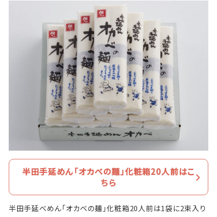
半田手延めん「オカベの麺」化粧箱20人前はこ
ちら
半田手延べめん「オカベの麺」化粧箱20人前は1袋に2束入り