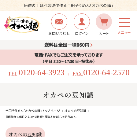
伝統の手延べ製法で作る半田そうめん「オカベの麺」
メニュー
お問い合わせ
ログイン
カート
送料は全国一律660円
電話・FAXでもご注文を承っております
（平日 8:30〜17:30 日・祝休み）
0120-64-3923
0120-64-2570
TEL.
FAX.
/
オカベの豆知識
半田そうめん「オカベの麺」トップページ
オカベの豆知識
【離乳食中期】とにかく時短・簡単！かぼちゃそうめん
オカベの豆知識